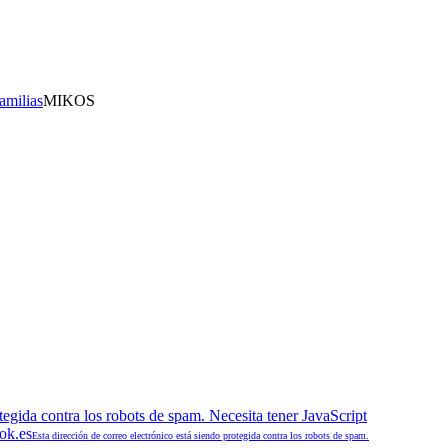
amilias
MIKOS
tegida contra los robots de spam. Necesita tener JavaScript
ok.es
Esta dirección de correo electrónico está siendo protegida contra los robots de spam.