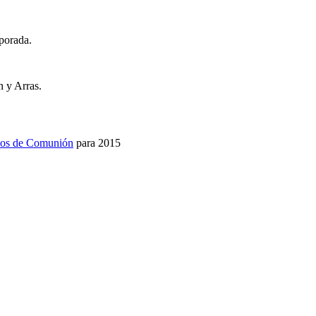
porada.
n y Arras.
idos de Comunión
para 2015