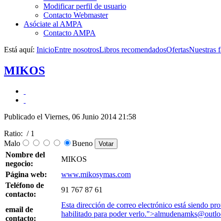
Modificar perfil de usuario
Contacto Webmaster
Asóciate al AMPA
Contacto AMPA
Está aquí:
Inicio
Entre nosotros
Libros recomendados
Ofertas
Nuestras f
MIKOS
Publicado el Viernes, 06 Junio 2014 21:58
Ratio:
/ 1
Malo
Bueno
Nombre del
MIKOS
negocio:
Página web:
www.mikosymas.com
Teléfono de
91 767 87 61
contacto:
Esta dirección de correo electrónico está siendo pro
email de
habilitado para poder verlo.
">
almudenamks@outlo
contacto: